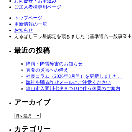
お問合せ・お申込み
ご加入者様専用ページ
トップページ
更新情報の一覧
お知らせ
えるぼし三ッ星認定を頂きました（基準適合一般事業主
最近の投稿
降雨・降雪障害のお知らせ
真夏の災害への備え
社長コラム（2026年8月号）を更新しました。
弊社を騙る詐欺メールにご注意ください
狭山市入間川七夕まつりに伴う休業のご案内
アーカイブ
ア
ー
カテゴリー
カ