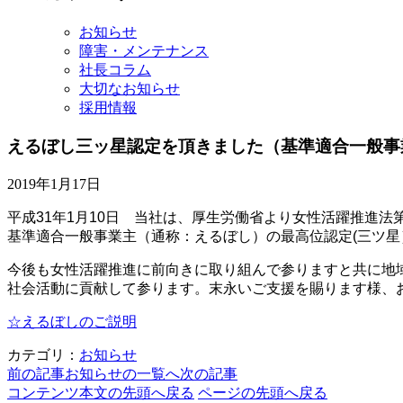
イ
ブ
お知らせ
障害・メンテナンス
社長コラム
大切なお知らせ
採用情報
えるぼし三ッ星認定を頂きました（基準適合一般事
2019年1月17日
平成31年1月10日 当社は、厚生労働省より女性活躍推進法
基準適合一般事業主（通称：えるぼし）の最高位認定(三ツ星
今後も女性活躍推進に前向きに取り組んで参りますと共に地
社会活動に貢献して参ります。末永いご支援を賜ります様、
☆えるぼしのご説明
カテゴリ：
お知らせ
前の記事
お知らせの一覧へ
次の記事
コンテンツ本文の先頭へ戻る
ページの先頭へ戻る