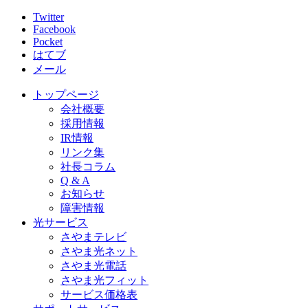
Twitter
Facebook
Pocket
はてブ
メール
トップページ
会社概要
採用情報
IR情報
リンク集
社長コラム
Q & A
お知らせ
障害情報
光サービス
さやまテレビ
さやま光ネット
さやま光電話
さやま光フィット
サービス価格表