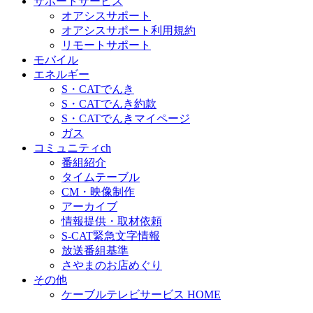
サポートサービス
オアシスサポート
オアシスサポート利用規約
リモートサポート
モバイル
エネルギー
S・CATでんき
S・CATでんき約款
S・CATでんきマイページ
ガス
コミュニティch
番組紹介
タイムテーブル
CM・映像制作
アーカイブ
情報提供・取材依頼
S-CAT緊急文字情報
放送番組基準
さやまのお店めぐり
その他
ケーブルテレビサービス HOME