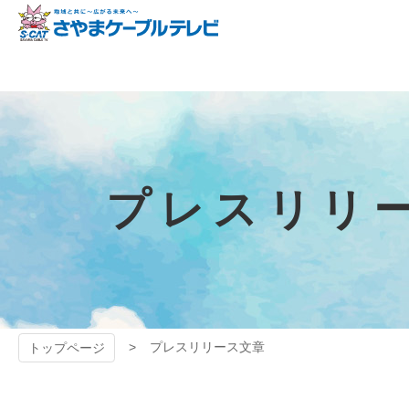
コ
ン
テ
狭山ケーブル
ン
ツ
テレビ
本
文
へ
ス
キ
プレスリリ
ッ
プ
プレスリリース文章
トップページ