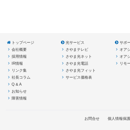
コ
ペ
ン
ー
テ
ジ
ン
の
ツ
先
本
頭
トップページ
光サービス
サポ
文
へ
会社概要
さやまテレビ
オア
の
戻
先
る
採用情報
さやま光ネット
オア
頭
IR情報
さやま光電話
リモ
へ
リンク集
さやま光フィット
戻
社長コラム
サービス価格表
る
Q & A
お知らせ
障害情報
お問合せ
個人情報保