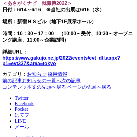
＜あさがくナビ 就職博2022＞
日付：6/14～6/16 ※当社の出展は6/16（水）
場所：新宿ＮＳビル（地下1F展示ホール）
時間：10：30～17：00 （10:00～受付、10:30～オープニ
ング講座、11:00～企業訪問）
詳細URL：
https://www.gakujo.ne.jp/2022/events/evt_dtl.aspx?
p1=evt337&area=tokyo
カテゴリ：
お知らせ
採用情報
前の記事
お知らせの一覧へ
次の記事
コンテンツ本文の先頭へ戻る
ページの先頭へ戻る
Twitter
Facebook
Pocket
はてブ
LINE
メール