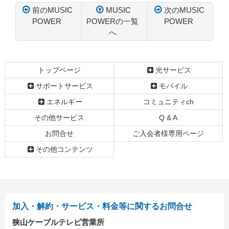
前のMUSIC
MUSIC
次のMUSIC
POWER
POWERの一覧
POWER
へ
コ
ペ
ン
ー
テ
ジ
トップページ
光サービス
ン
の
サポートサービス
モバイル
ツ
先
本
頭
エネルギー
コミュニティch
文
へ
その他サービス
Q & A
の
戻
先
る
お問合せ
ご入会者様専用ページ
頭
その他コンテンツ
へ
戻
る
加入・解約・サービス・料金等に関するお問合せ
狭山ケーブルテレビ営業所