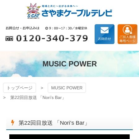
コ
ン
テ
ン
狭山ケーブルテレビ
ツ
本
文
へ
ス
キ
MUSIC POWER
ッ
プ
トップページ
MUSIC POWER
第22回目放送 「Nori’s Bar」
第22回目放送 「Nori’s Bar」