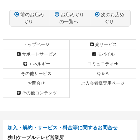
前のお店め
お店めぐり
次のお店め
ぐり
の一覧へ
ぐり
コ
ペ
ン
ー
テ
ジ
トップページ
光サービス
ン
の
サポートサービス
モバイル
ツ
先
本
頭
エネルギー
コミュニティch
文
へ
その他サービス
Q & A
の
戻
先
る
お問合せ
ご入会者様専用ページ
頭
その他コンテンツ
へ
戻
る
加入・解約・サービス・料金等に関するお問合せ
狭山ケーブルテレビ営業所