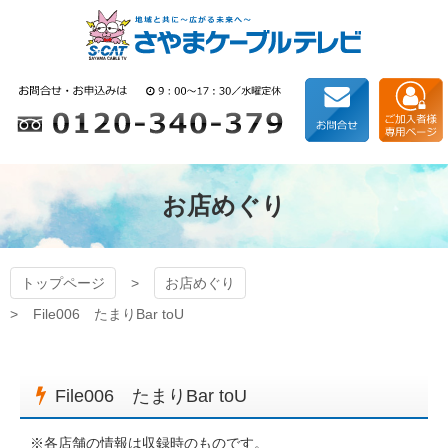
コ
ン
テ
ン
狭山ケーブルテレビ
ツ
本
文
へ
ス
キ
お店めぐり
ッ
プ
トップページ
お店めぐり
File006 たまりBar toU
File006 たまりBar toU
※各店舗の情報は収録時のものです。