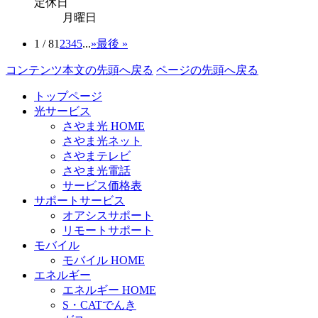
定休日
月曜日
1 / 8
1
2
3
4
5
...
»
最後 »
コンテンツ本文の先頭へ戻る
ページの先頭へ戻る
トップページ
光サービス
さやま光 HOME
さやま光ネット
さやまテレビ
さやま光電話
サービス価格表
サポートサービス
オアシスサポート
リモートサポート
モバイル
モバイル HOME
エネルギー
エネルギー HOME
S・CATでんき