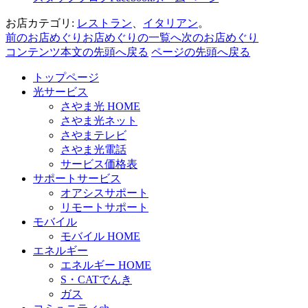
お店カテゴリ:
レストラン
、
イタリアン
。
前のお店めぐり
お店めぐりの一覧へ
次のお店めぐり
コンテンツ本文の先頭へ戻る
ページの先頭へ戻る
トップページ
光サービス
さやま光 HOME
さやま光ネット
さやまテレビ
さやま光電話
サービス価格表
サポートサービス
オアシスサポート
リモートサポート
モバイル
モバイル HOME
エネルギー
エネルギー HOME
S・CATでんき
ガス