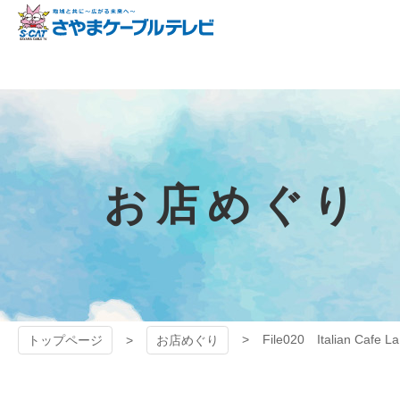
コ
ン
テ
狭山ケーブル
ン
ツ
テレビ
本
文
へ
ス
キ
お店めぐり
ッ
プ
File020 Italian Cafe L
トップページ
お店めぐり