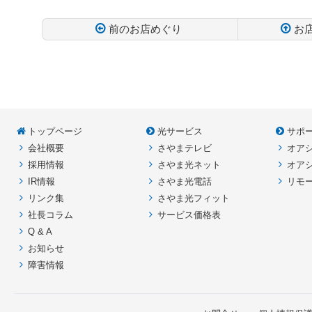
前のお店めぐり
お
コ
ペ
ン
ー
テ
ジ
ン
の
ツ
先
本
頭
トップページ
光サービス
サポ
文
へ
会社概要
さやまテレビ
オア
の
戻
先
る
採用情報
さやま光ネット
オア
頭
IR情報
さやま光電話
リモ
へ
リンク集
さやま光フィット
戻
社長コラム
サービス価格表
る
Q & A
お知らせ
障害情報