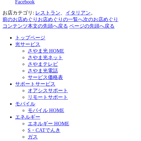
Facebook
お店カテゴリ:
レストラン
、
イタリアン
。
前のお店めぐり
お店めぐりの一覧へ
次のお店めぐり
コンテンツ本文の先頭へ戻る
ページの先頭へ戻る
トップページ
光サービス
さやま光 HOME
さやま光ネット
さやまテレビ
さやま光電話
サービス価格表
サポートサービス
オアシスサポート
リモートサポート
モバイル
モバイル HOME
エネルギー
エネルギー HOME
S・CATでんき
ガス