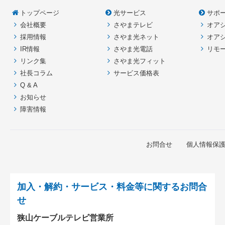
本
頭
トップページ
光サービス
サポ
文
へ
会社概要
さやまテレビ
オア
の
戻
先
る
採用情報
さやま光ネット
オア
頭
IR情報
さやま光電話
リモ
へ
リンク集
さやま光フィット
戻
社長コラム
サービス価格表
る
Q & A
お知らせ
障害情報
お問合せ
個人情報保
加入・解約・サービス・料金等に関するお問合
せ
狭山ケーブルテレビ営業所