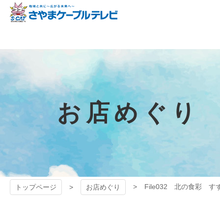
コ
ン
テ
狭山ケーブル
ン
ツ
テレビ
本
文
へ
ス
キ
お店めぐり
ッ
プ
File032 北の食彩 す
トップページ
お店めぐり