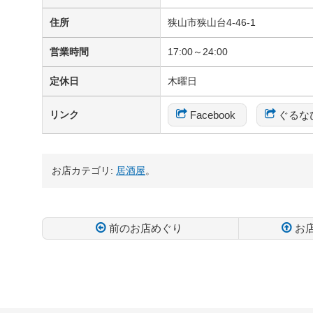
住所
狭山市狭山台4-46-1
営業時間
17:00～24:00
定休日
木曜日
Facebook
ぐるな
リンク
お店カテゴリ:
居酒屋
。
前のお店めぐり
お
コ
ペ
ン
ー
テ
ジ
ン
の
ツ
先