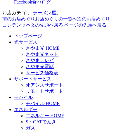
Facebook
食べログ
お店カテゴリ:
ラーメン屋
。
前のお店めぐり
お店めぐりの一覧へ
次のお店めぐり
コンテンツ本文の先頭へ戻る
ページの先頭へ戻る
トップページ
光サービス
さやま光 HOME
さやま光ネット
さやまテレビ
さやま光電話
サービス価格表
サポートサービス
オアシスサポート
リモートサポート
モバイル
モバイル HOME
エネルギー
エネルギー HOME
S・CATでんき
ガス