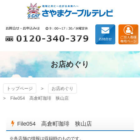
コ
ン
テ
ン
狭山ケーブルテレビ
ツ
本
文
へ
ス
キ
お店めぐり
ッ
プ
トップページ
お店めぐり
File054 高倉町珈琲 狭山店
File054 高倉町珈琲 狭山店
※各店舗の情報は収録時のものです。