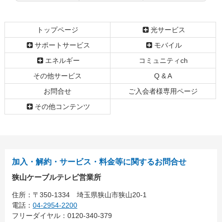
コ
ペ
ン
ー
テ
ジ
トップページ
光サービス
ン
の
サポートサービス
モバイル
ツ
先
本
頭
エネルギー
コミュニティch
文
へ
その他サービス
Q & A
の
戻
先
る
お問合せ
ご入会者様専用ページ
頭
その他コンテンツ
へ
戻
る
加入・解約・サービス・料金等に関するお問合せ
狭山ケーブルテレビ営業所
住所：
〒350-1334
埼玉県狭山市狭山20-1
電話：
04-2954-2200
フリーダイヤル：0120-340-379