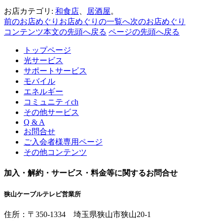
お店カテゴリ:
和食店
、
居酒屋
。
前のお店めぐり
お店めぐりの一覧へ
次のお店めぐり
コンテンツ本文の先頭へ戻る
ページの先頭へ戻る
トップページ
光サービス
サポートサービス
モバイル
エネルギー
コミュニティch
その他サービス
Q & A
お問合せ
ご入会者様専用ページ
その他コンテンツ
加入・解約・サービス・料金等に関するお問合せ
狭山ケーブルテレビ営業所
住所：
〒350-1334
埼玉県狭山市狭山20-1