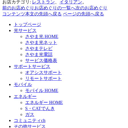
お店カテゴリ:
レストラン
、
イタリアン
。
前のお店めぐり
お店めぐりの一覧へ
次のお店めぐり
コンテンツ本文の先頭へ戻る
ページの先頭へ戻る
トップページ
光サービス
さやま光 HOME
さやま光ネット
さやまテレビ
さやま光電話
サービス価格表
サポートサービス
オアシスサポート
リモートサポート
モバイル
モバイル HOME
エネルギー
エネルギー HOME
S・CATでんき
ガス
コミュニティch
その他サービス