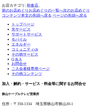
お店カテゴリ:
和食店
。
前のお店めぐり
お店めぐりの一覧へ
次のお店めぐり
コンテンツ本文の先頭へ戻る
ページの先頭へ戻る
トップページ
光サービス
サポートサービス
モバイル
エネルギー
コミュニティch
その他サービス
Q & A
お問合せ
ご入会者様専用ページ
その他コンテンツ
加入・解約・サービス・料金等に関するお問合せ
狭山ケーブルテレビ営業所
住所：
〒350-1334
埼玉県狭山市狭山20-1