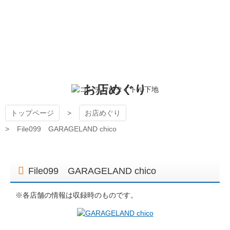
コ
ン
テ
ン
狭山ケーブルテレビ
ツ
本
文
へ
お店めぐり
ス
キ
ッ
トップページ
お店めぐり
プ
File099 GARAGELAND chico
File099 GARAGELAND chico
※各店舗の情報は収録時のものです。