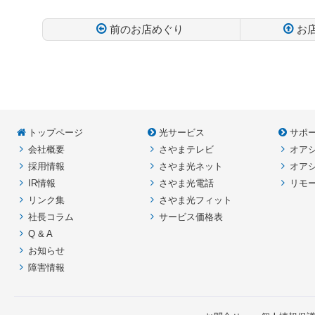
前のお店めぐり
お
コ
ペ
ン
ー
テ
ジ
ン
の
ツ
先
本
頭
トップページ
光サービス
サポ
文
へ
会社概要
さやまテレビ
オア
の
戻
先
る
採用情報
さやま光ネット
オア
頭
IR情報
さやま光電話
リモ
へ
リンク集
さやま光フィット
戻
社長コラム
サービス価格表
る
Q & A
お知らせ
障害情報