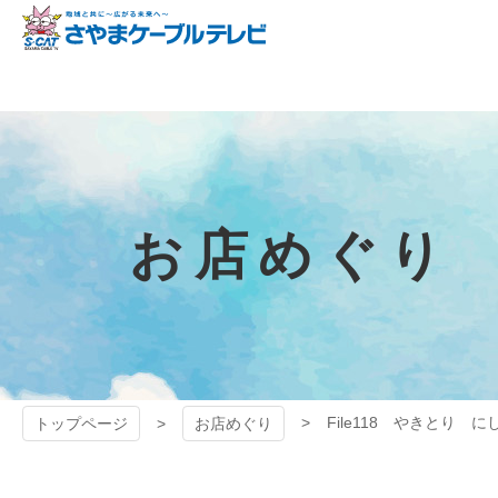
コ
ン
テ
狭山ケーブル
ン
ツ
テレビ
本
文
へ
ス
キ
お店めぐり
ッ
プ
File118 やきとり に
トップページ
お店めぐり