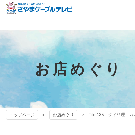
コ
ン
テ
狭山ケーブル
ン
ツ
テレビ
本
文
へ
ス
キ
お店めぐり
ッ
プ
File 135 タイ料理 
トップページ
お店めぐり