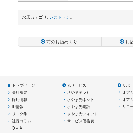
お店カテゴリ:
レストラン
。
前のお店めぐり
お
コ
ペ
ン
ー
テ
ジ
ン
の
ツ
先
本
頭
トップページ
光サービス
サポ
文
へ
会社概要
さやまテレビ
オア
の
戻
先
る
採用情報
さやま光ネット
オア
頭
IR情報
さやま光電話
リモ
へ
リンク集
さやま光フィット
戻
社長コラム
サービス価格表
る
Q & A