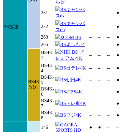
ルビ
BSキャンパ
231
–
–
–
●
スex
BSキャンパ
232
–
–
–
●
BS放送
スon
260
–
–
–
●
J:COM BS
265
BSよしもと
–
–
–
●
NHK BS プ
BS4K-
–
–
–
●
1
レミアム４K
BS4K-
BS日テレ4K
–
–
–
●
4
BS4K-
BS朝日4K
–
–
–
●
BS4K
5
放送
BS4K-
–
–
–
●
BS-TBS4K
6
BS4K-
BSテレ東4K
–
–
–
●
7
BS4K-
BSフジ4K
–
–
–
●
8
GAORA
146
●
●
–
–
SPORTS HD