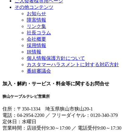
ご入会者様専用ページ
その他コンテンツ
お知らせ
障害情報
リンク集
社長コラム
会社概要
採用情報
IR情報
個人情報保護方針について
カスタマーハラスメントに対する対応方針
番組審議会
加入・解約・サービス・料金等に関するお問合せ
狭山ケーブルテレビ営業所
住所：
〒350-1334
埼玉県狭山市狭山20-1
電話：
04-2954-2200
／
フリーダイヤル：0120-340-379
定休日：水曜日
営業時間：
店頭受付9:30～17:00
／
電話受付9:00～17:30