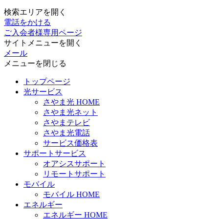
検索エリアを開く
電話をかける
ご入会者様専用ページ
サイトメニューを開く
メール
メニューを閉じる
トップページ
光サービス
さやま光 HOME
さやま光ネット
さやまテレビ
さやま光電話
サービス価格表
サポートサービス
オアシスサポート
リモートサポート
モバイル
モバイル HOME
エネルギー
エネルギー HOME