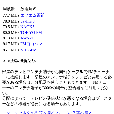
周波数
放送局名
77.7 MHz
エフエム茶笛
78.0 MHz
bayfm78
79.5 MHz
NACK5
80.0 MHz
TOKYO FM
81.3 MHz
J-WAVE
84.7 MHz
FMヨコハマ
85.1 MHz
NHK-FM
＜FM放送の受信方法＞
部屋のテレビアンテナ端子から同軸ケーブルでFMチューナ
ーに接続します。部屋のアンテナ端子をテレビと共用する必
要がある場合は、分配器を使うこともできます。 FMチュー
ナーのアンテナ端子が300Ωの場合は整合器をご利用くださ
い。
分配によって、テレビの受信状況が悪くなる場合はブースタ
ーなどの機器が必要になる場合もあります。
コンテンツ本文の先頭へ戻る
ページの先頭へ戻る