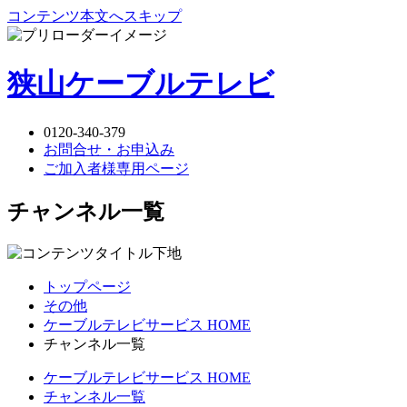
コンテンツ本文へスキップ
狭山ケーブルテレビ
0120-340-379
お問合せ・お申込み
ご加入者様専用ページ
チャンネル一覧
トップページ
その他
ケーブルテレビサービス HOME
チャンネル一覧
ケーブルテレビサービス HOME
チャンネル一覧