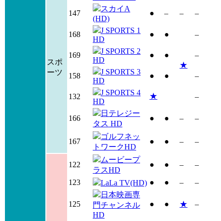
スカイA
147
●
–
–
–
(HD)
J SPORTS 1
168
●
●
–
HD
J SPORTS 2
169
●
●
–
HD
スポ
★
J SPORTS 3
ーツ
158
●
●
–
HD
J SPORTS 4
★
132
–
HD
日テレジー
166
●
●
–
–
タス HD
ゴルフネッ
167
●
●
–
–
トワークHD
ムービープ
122
●
●
–
–
ラスHD
123
●
●
–
–
LaLa TV(HD)
日本映画専
125
●
●
★
–
門チャンネル
HD