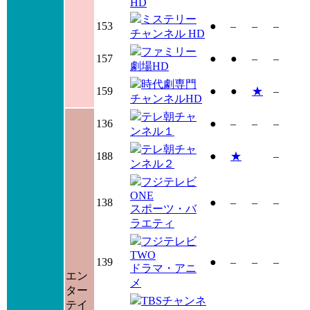
HD
ミステリー
153
●
–
–
–
チャンネル HD
ファミリー
157
●
●
–
–
劇場HD
時代劇専門
159
●
●
★
–
チャンネルHD
テレ朝チャ
136
●
–
–
–
ンネル１
テレ朝チャ
188
●
★
–
ンネル２
フジテレビ
ONE
138
●
–
–
–
スポーツ・バ
ラエティ
フジテレビ
TWO
139
●
–
–
–
ドラマ・アニ
エン
メ
ター
TBSチャンネ
テイ