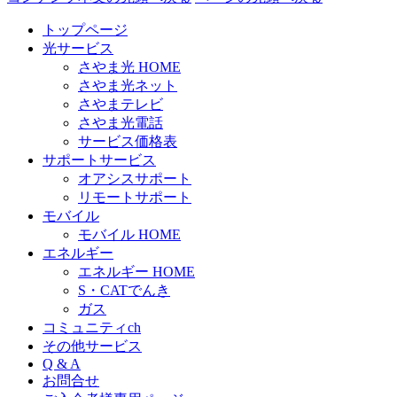
トップページ
光サービス
さやま光 HOME
さやま光ネット
さやまテレビ
さやま光電話
サービス価格表
サポートサービス
オアシスサポート
リモートサポート
モバイル
モバイル HOME
エネルギー
エネルギー HOME
S・CATでんき
ガス
コミュニティch
その他サービス
Q & A
お問合せ