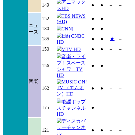
アニマック
149
●
●
–
–
スHD
TBS NEWS
152
●
●
–
–
(HD)
ニュ
180
●
●
–
–
CNNj
ース
日経CNBC
★
185
●
●
–
HD
150
●
●
–
–
MTV HD
音楽・ライ
ブ！スペース
156
●
●
–
–
シャワーTV
HD
音楽
MUSIC ON!
TV （エムオ
162
●
●
–
–
ン）HD
歌謡ポップ
175
●
–
–
–
スチャンネル
HD
ディスカバ
リーチャンネ
121
●
●
–
–
ル