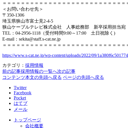
＝＝＝＝＝＝＝＝＝＝＝＝＝＝＝＝＝＝＝＝＝＝＝＝＝＝＝
＜お問い合わせ先＞
〒350-1306
埼玉県狭山市富士見2-4-5
狭山ケーブルテレビ株式会社 人事総務部 新卒採用担当宛
TEL：04-2956-1118（受付時間9:00～17:00 土日祝除く)
E-mail：sekita@staff.s-cat.ne.jp
＝＝＝＝＝＝＝＝＝＝＝＝＝＝＝＝＝＝＝＝＝＝＝＝＝＝＝
https://www.s-cat.ne.jp/wp-content/uploads/2022/09/1a380f6c5017
カテゴリ：
採用情報
前の記事
採用情報の一覧へ
次の記事
コンテンツ本文の先頭へ戻る
ページの先頭へ戻る
Twitter
Facebook
Pocket
はてブ
メール
トップページ
会社概要