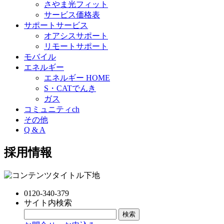
さやま光フィット
サービス価格表
サポートサービス
オアシスサポート
リモートサポート
モバイル
エネルギー
エネルギー HOME
S・CATでんき
ガス
コミュニティch
その他
Q & A
採用情報
0120-340-379
サイト内検索