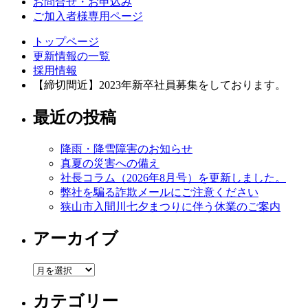
お問合せ・お申込み
ご加入者様専用ページ
トップページ
更新情報の一覧
採用情報
【締切間近】2023年新卒社員募集をしております。
最近の投稿
降雨・降雪障害のお知らせ
真夏の災害への備え
社長コラム（2026年8月号）を更新しました。
弊社を騙る詐欺メールにご注意ください
狭山市入間川七夕まつりに伴う休業のご案内
アーカイブ
ア
ー
カテゴリー
カ