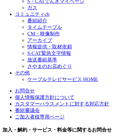
S・CATでんきマイページ
ガス
コミュニティch
番組紹介
タイムテーブル
CM・映像制作
アーカイブ
情報提供・取材依頼
S-CAT緊急文字情報
放送番組基準
さやまのお店めぐり
その他
ケーブルテレビサービス HOME
お問合せ
個人情報保護方針について
カスタマーハラスメントに対する対応方針
番組審議会
ご加入者様専用ページ
加入・解約・サービス・料金等に関するお問合せ