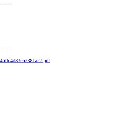
＝＝＝
＝＝＝
7446ffe4d83eb2381a27.pdf