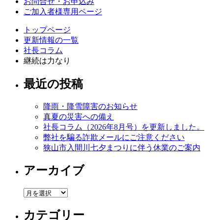
お問合せ・お申込み
ご加入者様専用ページ
トップページ
更新情報の一覧
社長コラム
継続は力なり
最近の投稿
降雨・降雪障害のお知らせ
真夏の災害への備え
社長コラム（2026年8月号）を更新しました。
弊社を騙る詐欺メールにご注意ください
狭山市入間川七夕まつりに伴う休業のご案内
アーカイブ
ア
ー
カテゴリー
カ