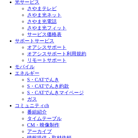
光サービス
さやまテレビ
さやま光ネット
さやま光電話
さやま光フィット
サービス価格表
サポートサービス
オアシスサポート
オアシスサポート利用規約
リモートサポート
モバイル
エネルギー
S・CATでんき
S・CATでんき約款
S・CATでんきマイページ
ガス
コミュニティch
番組紹介
タイムテーブル
CM・映像制作
アーカイブ
情報提供・取材依頼