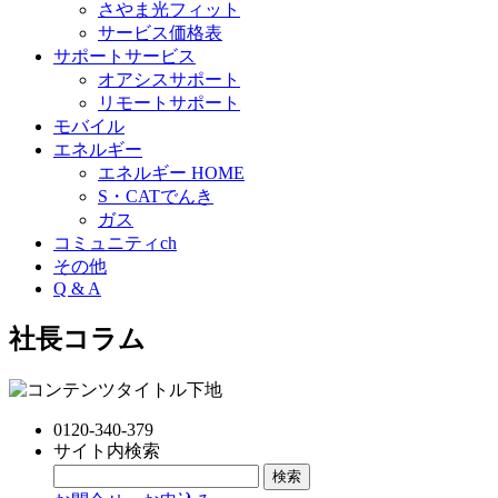
さやま光フィット
サービス価格表
サポートサービス
オアシスサポート
リモートサポート
モバイル
エネルギー
エネルギー HOME
S・CATでんき
ガス
コミュニティch
その他
Q & A
社長コラム
0120-340-379
サイト内検索