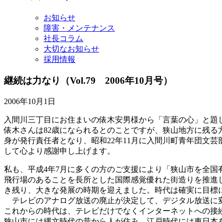
イ
ブ
お知らせ
障害・メンテナンス
社長コラム
大切なお知らせ
採用情報
継続は力なり
（Vol.79 2006年10月号）
2006年10月1日
入間川三丁目にお住まいの俵木安男様から「言葉の心」と題
俵木さんは82歳になられるとのことですが、狭山地方に残る
身が発行責任者となり、昭和22年11月に入間川町青年団文
して心より感謝申し上げます。
私も、平成4年7月に多くの方のご支援により「狭山市を全国
飛行場のあることを長所とした国際感覚優れた街造りを推進し
き残り、大きな発展の時期を迎えました。時代は確実に目標
テレビのアナログ放送の廃止が決定して、デジタル放送に変
これからの時代は、テレビだけでなくインターネットへの接
狭山市には縄文時代の昔から人が住み、江戸時代には東日本