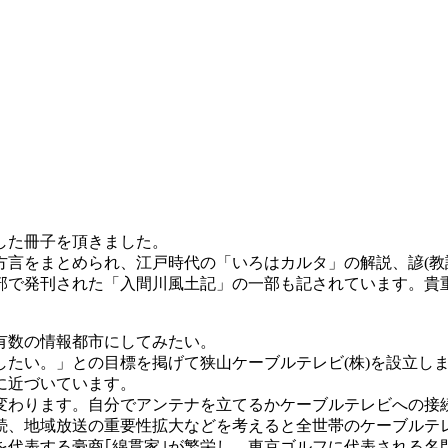
した冊子を頂きました。
方言をまとめられ、江戸時代の「いろはカルタ」の解説、諺(教
芸部で発刊された「入間川風土記」の一部も記されています。
有数の情報都市にしてみたい。
たい。」との目標を掲げて狭山ケーブルテレビ(株)を設立しま
に近づいています。
わります。自分でアンテナを立てるかケーブルテレビへの接
続、地域放送の重要性拡大などを考えると全世帯のケーブルテ
を代表する豪商｢綿貫家｣が繁栄し、東京ゴルフに代表される名