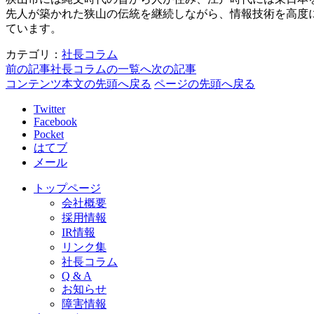
先人が築かれた狭山の伝統を継続しながら、情報技術を高度
ています。
カテゴリ：
社長コラム
前の記事
社長コラムの一覧へ
次の記事
コンテンツ本文の先頭へ戻る
ページの先頭へ戻る
Twitter
Facebook
Pocket
はてブ
メール
トップページ
会社概要
採用情報
IR情報
リンク集
社長コラム
Q & A
お知らせ
障害情報