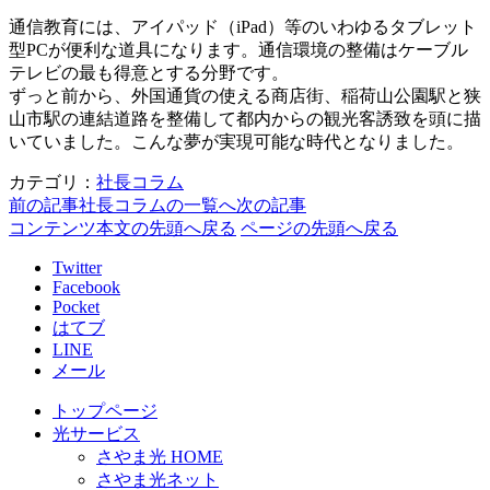
通信教育には、アイパッド（iPad）等のいわゆるタブレット
型PCが便利な道具になります。通信環境の整備はケーブル
テレビの最も得意とする分野です。
ずっと前から、外国通貨の使える商店街、稲荷山公園駅と狭
山市駅の連結道路を整備して都内からの観光客誘致を頭に描
いていました。こんな夢が実現可能な時代となりました。
カテゴリ：
社長コラム
前の記事
社長コラムの一覧へ
次の記事
コンテンツ本文の先頭へ戻る
ページの先頭へ戻る
Twitter
Facebook
Pocket
はてブ
LINE
メール
トップページ
光サービス
さやま光 HOME
さやま光ネット