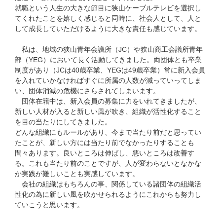
就職という人生の大きな節目に狭山ケーブルテレビを選択し
てくれたことを嬉しく感じると同時に、社会人として、人と
して成長していただけるように大きな責任も感じています。
私は、地域の狭山青年会議所（JC）や狭山商工会議所青年
部（YEG）において長く活動してきました。両団体とも卒業
制度があり（JCは40歳卒業、YEGは49歳卒業）常に新入会員
を入れていかなければすぐに所属の人数が減っていってしま
い、団体消滅の危機にさらされてしまいます。
団体在籍中は、新入会員の募集に力をいれてきましたが、
新しい人材が入ると新しい風が吹き、組織が活性化すること
を目の当たりにしてきました。
どんな組織にもルールがあり、今まで当たり前だと思ってい
たことが、新しい方には当たり前でなかったりすることも
間々あります。良いところは伸ばし、悪いところは改善す
る。これも当たり前のことですが、人が変わらないとなかな
か実践が難しいことも実感しています。
会社の組織はもちろんの事、関係している諸団体の組織活
性化の為に新しい風を吹かせられるようにこれからも努力し
ていこうと思います。