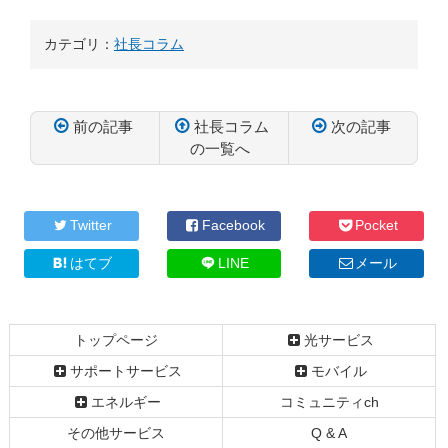
カテゴリ：
社長コラム
前の記事
社長コラム
次の記事
の一覧へ
コ
ペ
ン
ー
テ
ジ
Twitter
Facebook
Pocket
ン
の
ツ
先
はてブ
LINE
メール
本
頭
文
へ
の
戻
トップページ
光サービス
先
る
頭
サポートサービス
モバイル
へ
エネルギー
コミュニティch
戻
る
その他サービス
Q & A