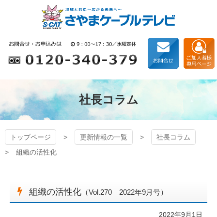
コ
ン
テ
ン
狭山ケーブルテレビ
ツ
本
文
へ
ス
キ
社長コラム
ッ
プ
トップページ
更新情報の一覧
社長コラム
組織の活性化
組織の活性化
（Vol.270 2022年9月号）
2022年9月1日