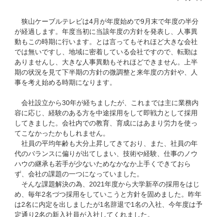
狭山ケーブルテレビは4月が年度始めで9月末で年度の半分
が経過します。年度当初に当該年度の方針を発表し、人事異
動もこの時期に行います。とは言ってもそれほど大きな会社
では無いですし、地域に密着している会社ですので、転勤は
ありませんし、大きな人事異動もそれほどできません。上半
期の状況を見て下半期の方針の微調整と来年度の方針や、人
事を考え始める時期になります。
会社設立から30年が経ちましたが、これまでは主に業務内
容に応じ、経験のある方を中途採用をして即戦力として採用
してきました。会社内での教育、育成にはあまり労力を使っ
てこなかったかもしれません。
社員の平均年齢も大分上昇してきており、また、社員の年
代のバランスに偏りが出てしまい、技術や経験、仕事のノウ
ハウの継承も若手が少ないためなかなか上手くできておら
ず、会社の課題の一つになっていました。
そんな課題解決の為、2021年度から大学新卒の採用をはじ
め、毎年2名づつ採用をしていこうと方針を固めました。昨年
は2名に内定を出しましたが1名辞退で1名の入社、今年度は予
定通り2名の新入社員が入社してくれました。