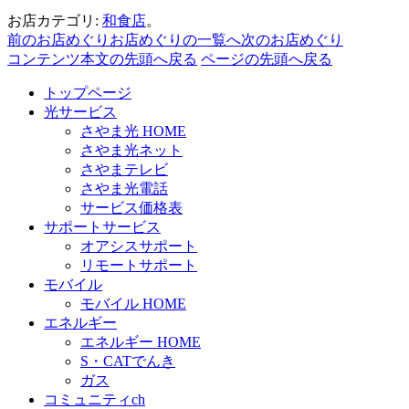
お店カテゴリ:
和食店
。
前のお店めぐり
お店めぐりの一覧へ
次のお店めぐり
コンテンツ本文の先頭へ戻る
ページの先頭へ戻る
トップページ
光サービス
さやま光 HOME
さやま光ネット
さやまテレビ
さやま光電話
サービス価格表
サポートサービス
オアシスサポート
リモートサポート
モバイル
モバイル HOME
エネルギー
エネルギー HOME
S・CATでんき
ガス
コミュニティch