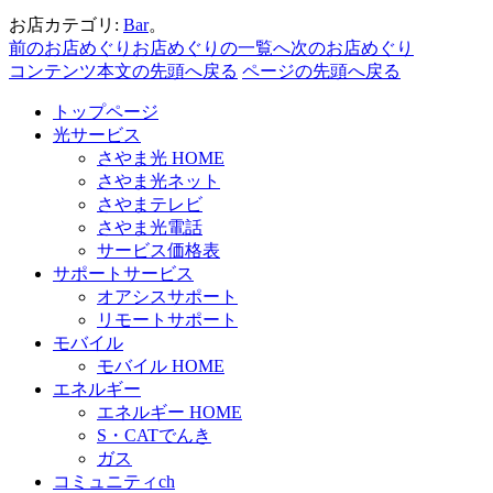
お店カテゴリ:
Bar
。
前のお店めぐり
お店めぐりの一覧へ
次のお店めぐり
コンテンツ本文の先頭へ戻る
ページの先頭へ戻る
トップページ
光サービス
さやま光 HOME
さやま光ネット
さやまテレビ
さやま光電話
サービス価格表
サポートサービス
オアシスサポート
リモートサポート
モバイル
モバイル HOME
エネルギー
エネルギー HOME
S・CATでんき
ガス
コミュニティch