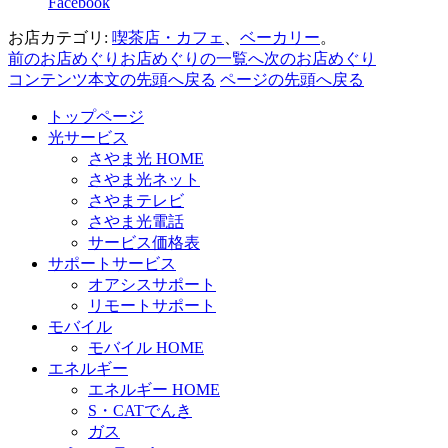
Facebook
お店カテゴリ:
喫茶店・カフェ
、
ベーカリー
。
前のお店めぐり
お店めぐりの一覧へ
次のお店めぐり
コンテンツ本文の先頭へ戻る
ページの先頭へ戻る
トップページ
光サービス
さやま光 HOME
さやま光ネット
さやまテレビ
さやま光電話
サービス価格表
サポートサービス
オアシスサポート
リモートサポート
モバイル
モバイル HOME
エネルギー
エネルギー HOME
S・CATでんき
ガス