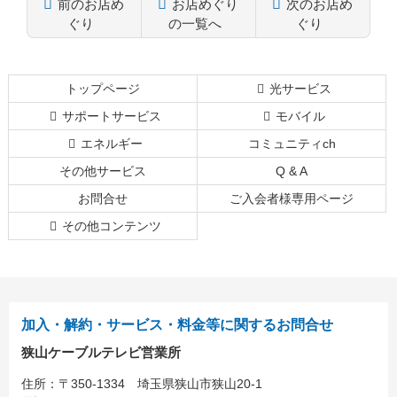
前のお店め
お店めぐり
次のお店め
ぐり
の一覧へ
ぐり
コ
ペ
ン
ー
テ
ジ
トップページ
光サービス
ン
の
サポートサービス
モバイル
ツ
先
本
頭
エネルギー
コミュニティch
文
へ
その他サービス
Q & A
の
戻
先
る
お問合せ
ご入会者様専用ページ
頭
その他コンテンツ
へ
戻
る
加入・解約・サービス・料金等に関するお問合せ
狭山ケーブルテレビ営業所
住所：
〒350-1334
埼玉県狭山市狭山20-1