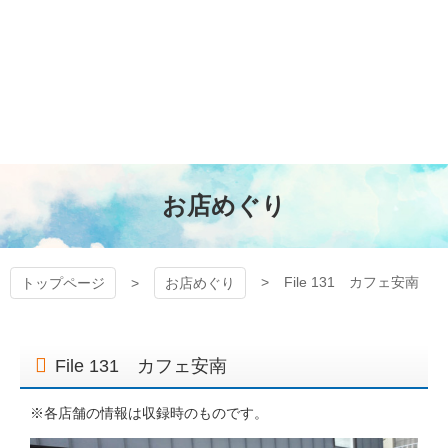
コ
ン
テ
ン
狭山ケーブルテレビ
ツ
本
文
へ
ス
キ
お店めぐり
ッ
プ
File 131 カフェ安南
トップページ
お店めぐり
File 131 カフェ安南
※各店舗の情報は収録時のものです。