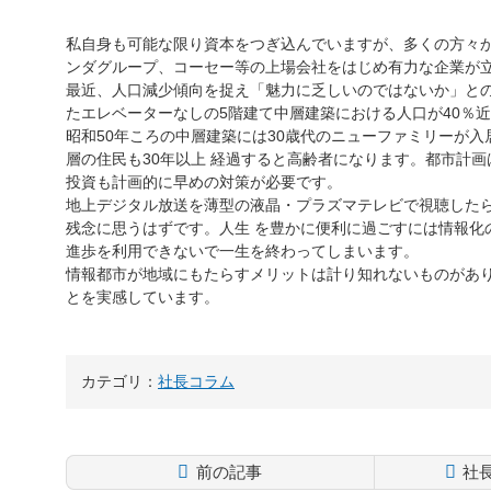
私自身も可能な限り資本をつぎ込んでいますが、多くの方々
ンダグループ、コーセー等の上場会社をはじめ有力な企業が
最近、人口減少傾向を捉え「魅力に乏しいのではないか」と
たエレベーターなしの5階建て中層建築における人口が40％
昭和50年ころの中層建築には30歳代のニューファミリーが
層の住民も30年以上 経過すると高齢者になります。都市計
投資も計画的に早めの対策が必要です。
地上デジタル放送を薄型の液晶・プラズマテレビで視聴した
残念に思うはずです。人生 を豊かに便利に過ごすには情報化
進歩を利用できないで一生を終わってしまいます。
情報都市が地域にもたらすメリットは計り知れないものがあ
とを実感しています。
カテゴリ：
社長コラム
前の記事
社