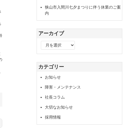
狭山市入間川七夕まつりに伴う休業のご案
ホ
内
れ
アーカイブ
齢
ア
ー
と
カ
の
イ
カテゴリー
ブ
こ
お知らせ
障害・メンテナンス
社長コラム
大切なお知らせ
採用情報