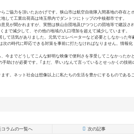
からご協力を頂いたおかげです。狭山市は航空自衛隊入間基地の存在と
立地して工業出荷高は埼玉県内でダントツにトップの中核都市です。
の意見が聞かれますが、実態は狭山台団地及びつつじの団地等で建設さ
近くまで減少して、その他の地域の人口増加を超えて減少しています。
入居して活気がありました。元気でエレベーターなど必要としなかった年
画は次の時代に即応できる対策を事前に打たなければなりません。情報化
ら、今までどうしてこんな鮮明な映像で便利さを享受してこなかったか
の手助けが必要です。｢まだ、早い｣なんて言っているとせっかくの技術
ります。ネット社会は想像以上に私たちの生活を豊かにするものである
長コラムの一覧へ
次の記事