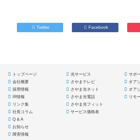
コ
ペ
ン
ー
テ
ジ
ン
の
Twitter
Facebook
ツ
先
本
頭
文
へ
の
戻
先
る
頭
へ
トップページ
光サービス
サポ
戻
る
会社概要
さやまテレビ
オア
採用情報
さやま光ネット
オア
IR情報
さやま光電話
リモ
リンク集
さやま光フィット
社長コラム
サービス価格表
Q & A
お知らせ
障害情報