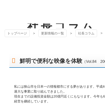
コ
ン
テ
狭山ケーブル
ン
社長コラム
ツ
テレビ
本
文
トップページ
更新情報の一覧
社長コラム
へ
ス
キ
ッ
プ
鮮明で便利な映像を体験
（Vol.84 
私には狭山市を日本一の情報都市にする夢があります。平成4年
過大な事業に取り組んできました。
現在までの設備投資金額は20億円近くにもなります。今年も
経営を継続しています。