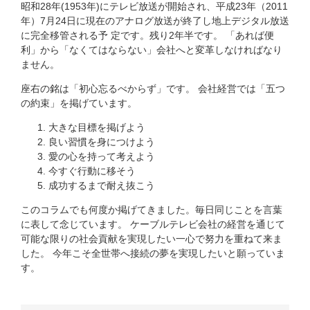
昭和28年(1953年)にテレビ放送が開始され、平成23年（2011
年）7月24日に現在のアナログ放送が終了し地上デジタル放送
に完全移管される予 定です。残り2年半です。 「あれば便
利」から「なくてはならない」会社へと変革しなければなり
ません。
座右の銘は「初心忘るべからず」です。 会社経営では「五つ
の約束」を掲げています。
大きな目標を掲げよう
良い習慣を身につけよう
愛の心を持って考えよう
今すぐ行動に移そう
成功するまで耐え抜こう
このコラムでも何度か掲げてきました。毎日同じことを言葉
に表して念じています。 ケーブルテレビ会社の経営を通じて
可能な限りの社会貢献を実現したい一心で努力を重ねて来ま
した。 今年こそ全世帯へ接続の夢を実現したいと願っていま
す。