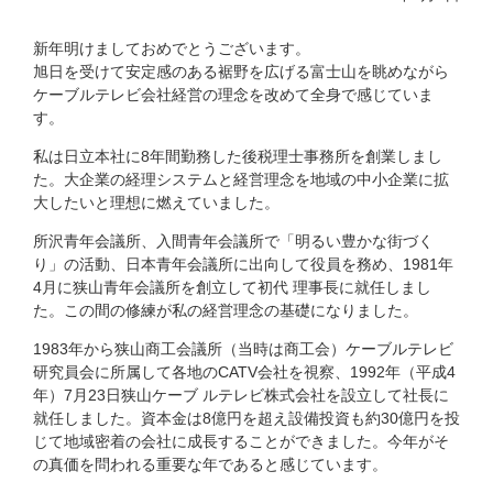
新年明けましておめでとうございます。
旭日を受けて安定感のある裾野を広げる富士山を眺めながら
ケーブルテレビ会社経営の理念を改めて全身で感じていま
す。
私は日立本社に8年間勤務した後税理士事務所を創業しまし
た。大企業の経理システムと経営理念を地域の中小企業に拡
大したいと理想に燃えていました。
所沢青年会議所、入間青年会議所で「明るい豊かな街づく
り」の活動、日本青年会議所に出向して役員を務め、1981年
4月に狭山青年会議所を創立して初代 理事長に就任しまし
た。この間の修練が私の経営理念の基礎になりました。
1983年から狭山商工会議所（当時は商工会）ケーブルテレビ
研究員会に所属して各地のCATV会社を視察、1992年（平成4
年）7月23日狭山ケーブ ルテレビ株式会社を設立して社長に
就任しました。資本金は8億円を超え設備投資も約30億円を投
じて地域密着の会社に成長することができました。今年がそ
の真価を問われる重要な年であると感じています。