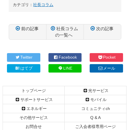
カテゴリ：
社長コラム
前の記事
社長コラム
次の記事
の一覧へ
コ
ペ
ン
ー
テ
ジ
Twitter
Facebook
Pocket
ン
の
ツ
先
はてブ
LINE
メール
本
頭
文
へ
の
戻
トップページ
光サービス
先
る
頭
サポートサービス
モバイル
へ
エネルギー
コミュニティch
戻
る
その他サービス
Q & A
お問合せ
ご入会者様専用ページ