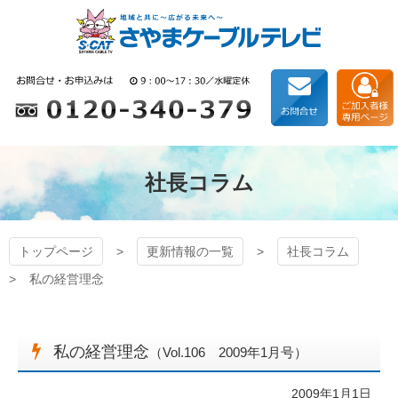
コ
ン
テ
ン
狭山ケーブルテレビ
ツ
本
文
へ
ス
キ
社長コラム
ッ
プ
トップページ
更新情報の一覧
社長コラム
私の経営理念
私の経営理念
（Vol.106 2009年1月号）
2009年1月1日