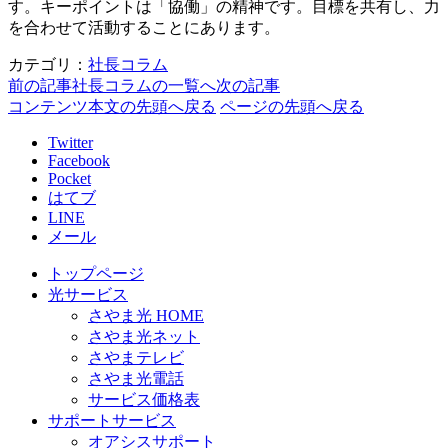
す。キーポイントは「協働」の精神です。目標を共有し、力
を合わせて活動することにあります。
カテゴリ：
社長コラム
前の記事
社長コラムの一覧へ
次の記事
コンテンツ本文の先頭へ戻る
ページの先頭へ戻る
Twitter
Facebook
Pocket
はてブ
LINE
メール
トップページ
光サービス
さやま光 HOME
さやま光ネット
さやまテレビ
さやま光電話
サービス価格表
サポートサービス
オアシスサポート