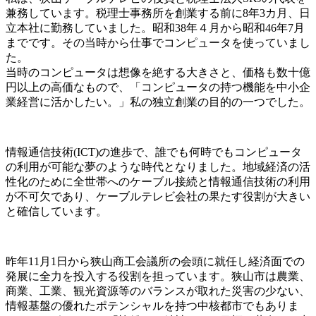
兼務しています。税理士事務所を創業する前に8年3カ月、日
立本社に勤務していました。昭和38年４月から昭和46年7月
までです。その当時から仕事でコンピュータを使っていまし
た。
当時のコンピュータは想像を絶する大きさと、価格も数十億
円以上の高価なもので、「コンピュータの持つ機能を中小企
業経営に活かしたい。」私の独立創業の目的の一つでした。
情報通信技術(ICT)の進歩で、誰でも何時でもコンピュータ
の利用が可能な夢のような時代となりました。地域経済の活
性化のために全世帯へのケーブル接続と情報通信技術の利用
が不可欠であり、ケーブルテレビ会社の果たす役割が大きい
と確信しています。
昨年11月1日から狭山商工会議所の会頭に就任し経済面での
発展に全力を投入する役割を担っています。狭山市は農業、
商業、工業、観光資源等のバランスが取れた災害の少ない、
情報基盤の優れたポテンシャルを持つ中核都市でもありま