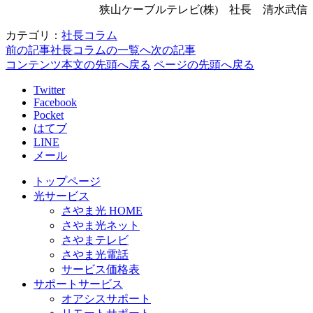
狭山ケーブルテレビ(株) 社長 清水武信
カテゴリ：
社長コラム
前の記事
社長コラムの一覧へ
次の記事
コンテンツ本文の先頭へ戻る
ページの先頭へ戻る
Twitter
Facebook
Pocket
はてブ
LINE
メール
トップページ
光サービス
さやま光 HOME
さやま光ネット
さやまテレビ
さやま光電話
サービス価格表
サポートサービス
オアシスサポート