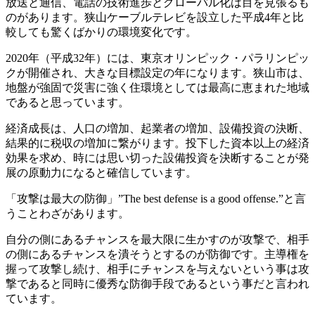
放送と通信、電話の技術進歩とグローバル化は目を見張るも
のがあります。狭山ケーブルテレビを設立した平成4年と比
較しても驚くばかりの環境変化です。
2020年（平成32年）には、東京オリンピック・パラリンピッ
クが開催され、大きな目標設定の年になります。狭山市は、
地盤が強固で災害に強く住環境としては最高に恵まれた地域
であると思っています。
経済成長は、人口の増加、起業者の増加、設備投資の決断、
結果的に税収の増加に繋がります。投下した資本以上の経済
効果を求め、時には思い切った設備投資を決断することが発
展の原動力になると確信しています。
「攻撃は最大の防御」”The best defense is a good offense.”と言
うことわざがあります。
自分の側にあるチャンスを最大限に生かすのが攻撃で、相手
の側にあるチャンスを潰そうとするのが防御です。主導権を
握って攻撃し続け、相手にチャンスを与えないという事は攻
撃であると同時に優秀な防御手段であるという事だと言われ
ています。