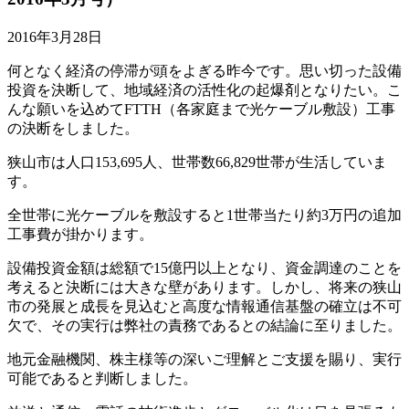
2016年3月28日
何となく経済の停滞が頭をよぎる昨今です。思い切った設備
投資を決断して、地域経済の活性化の起爆剤となりたい。こ
んな願いを込めてFTTH（各家庭まで光ケーブル敷設）工事
の決断をしました。
狭山市は人口153,695人、世帯数66,829世帯が生活していま
す。
全世帯に光ケーブルを敷設すると1世帯当たり約3万円の追加
工事費が掛かります。
設備投資金額は総額で15億円以上となり、資金調達のことを
考えると決断には大きな壁があります。しかし、将来の狭山
市の発展と成長を見込むと高度な情報通信基盤の確立は不可
欠で、その実行は弊社の責務であるとの結論に至りました。
地元金融機関、株主様等の深いご理解とご支援を賜り、実行
可能であると判断しました。